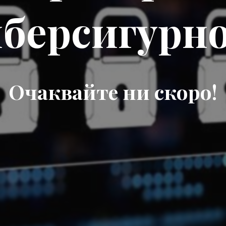
берсигурн
Очаквайте ни скоро!